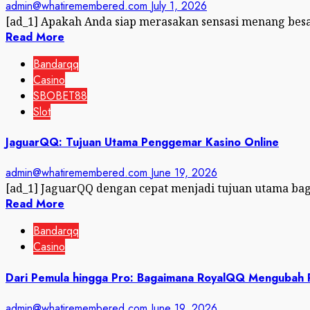
admin@whatiremembered.com
July 1, 2026
[ad_1] Apakah Anda siap merasakan sensasi menang besa
Read More
Bandarqq
Casino
SBOBET88
Slot
JaguarQQ: Tujuan Utama Penggemar Kasino Online
admin@whatiremembered.com
June 19, 2026
[ad_1] JaguarQQ dengan cepat menjadi tujuan utama ba
Read More
Bandarqq
Casino
Dari Pemula hingga Pro: Bagaimana RoyalQQ Mengubah 
admin@whatiremembered.com
June 19, 2026