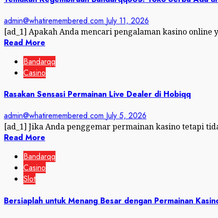
admin@whatiremembered.com
July 11, 2026
[ad_1] Apakah Anda mencari pengalaman kasino online 
Read More
Bandarqq
Casino
Rasakan Sensasi Permainan Live Dealer di Hobiqq
admin@whatiremembered.com
July 5, 2026
[ad_1] Jika Anda penggemar permainan kasino tetapi tidak
Read More
Bandarqq
Casino
Slot
Bersiaplah untuk Menang Besar dengan Permainan Kasi