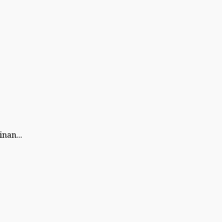
nan...