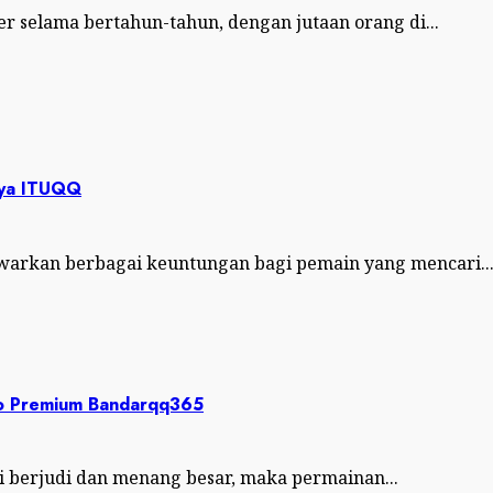
er selama bertahun-tahun, dengan jutaan orang di...
aya ITUQQ
awarkan berbagai keuntungan bagi pemain yang mencari..
no Premium Bandarqq365
i berjudi dan menang besar, maka permainan...