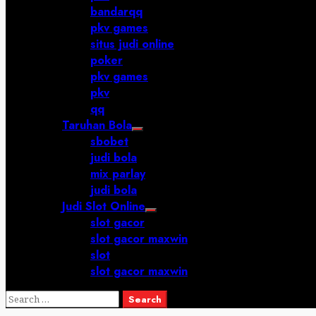
bandarqq
pkv games
situs judi online
poker
pkv games
pkv
qq
Taruhan Bola
sbobet
judi bola
mix parlay
judi bola
Judi Slot Online
slot gacor
slot gacor maxwin
slot
slot gacor maxwin
Search for: