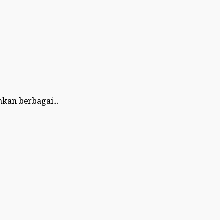
kan berbagai...