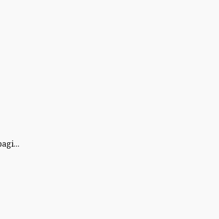
gi...