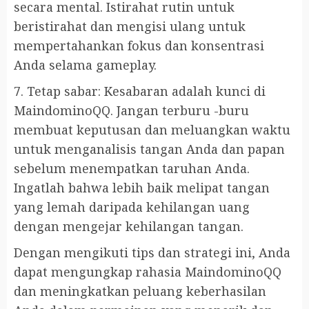
secara mental. Istirahat rutin untuk
beristirahat dan mengisi ulang untuk
mempertahankan fokus dan konsentrasi
Anda selama gameplay.
7. Tetap sabar: Kesabaran adalah kunci di
MaindominoQQ. Jangan terburu -buru
membuat keputusan dan meluangkan waktu
untuk menganalisis tangan Anda dan papan
sebelum menempatkan taruhan Anda.
Ingatlah bahwa lebih baik melipat tangan
yang lemah daripada kehilangan uang
dengan mengejar kehilangan tangan.
Dengan mengikuti tips dan strategi ini, Anda
dapat mengungkap rahasia MaindominoQQ
dan meningkatkan peluang keberhasilan