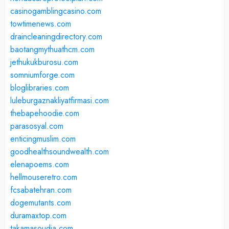
casinogamblingcasino.com
towtimenews.com
draincleaningdirectory.com
baotangmythuathcm.com
jethukukburosu.com
somniumforge.com
bloglibraries.com
luleburgaznakliyatfirmasi.com
thebapehoodie.com
parasosyal.com
enticingmuslim.com
goodhealthsoundwealth.com
elenapoems.com
hellmouseretro.com
fcsabatehran.com
dogemutants.com
duramaxtop.com
takamasoudia.com