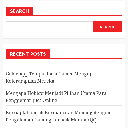
SEARCH
SEARCH
RECENT POSTS
Goldenqq: Tempat Para Gamer Menguji
Keterampilan Mereka
Mengapa Hobiqq Menjadi Pilihan Utama Para
Penggemar Judi Online
Bersiaplah untuk Bermain dan Menang dengan
Pengalaman Gaming Terbaik MemberQQ