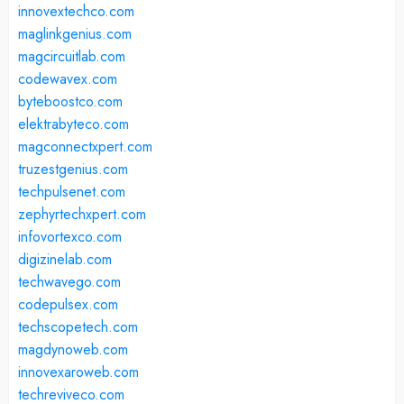
innovextechco.com
maglinkgenius.com
magcircuitlab.com
codewavex.com
byteboostco.com
elektrabyteco.com
magconnectxpert.com
truzestgenius.com
techpulsenet.com
zephyrtechxpert.com
infovortexco.com
digizinelab.com
techwavego.com
codepulsex.com
techscopetech.com
magdynoweb.com
innovexaroweb.com
techreviveco.com