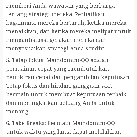
memberi Anda wawasan yang berharga
tentang strategi mereka. Perhatikan
bagaimana mereka bertaruh, ketika mereka
menaikkan, dan ketika mereka melipat untuk
mengantisipasi gerakan mereka dan
menyesuaikan strategi Anda sendiri.
5. Tetap fokus: MaindominoQQ adalah
permainan cepat yang membutuhkan
pemikiran cepat dan pengambilan keputusan.
Tetap fokus dan hindari gangguan saat
bermain untuk membuat keputusan terbaik
dan meningkatkan peluang Anda untuk
menang.
6. Take Breaks: Bermain MaindominoQQ
untuk waktu yang lama dapat melelahkan