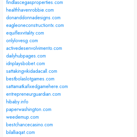
findlascegasproperties.com
healthhavenrobbie.com
donanddonnadesigns.com
eagleoneconstructiontx.com
equiflexvitality.com
onlylovesg.com
activedesenvolvimento.com
dailyhubpages.com
idnplaysbobet.com
sattakingvikidadacall.com
bestbolaslotgames.com
sattamatkafixedgamehere.com
entrepreneurguardian.com
hibaby.info
paperwashington.com
weedemup.com
bestchancecasino.com
bilalliaqat.com