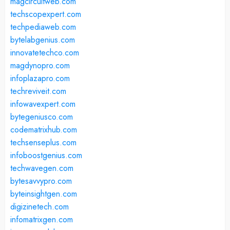
magcircuitweb.com
techscopexpert.com
techpediaweb.com
bytelabgenius.com
innovatetechco.com
magdynopro.com
infoplazapro.com
techreviveit.com
infowavexpert.com
bytegeniusco.com
codematrixhub.com
techsenseplus.com
infoboostgenius.com
techwavegen.com
bytesavvypro.com
byteinsightgen.com
digizinetech.com
infomatrixgen.com