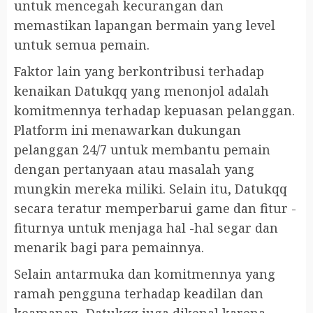
untuk mencegah kecurangan dan
memastikan lapangan bermain yang level
untuk semua pemain.
Faktor lain yang berkontribusi terhadap
kenaikan Datukqq yang menonjol adalah
komitmennya terhadap kepuasan pelanggan.
Platform ini menawarkan dukungan
pelanggan 24/7 untuk membantu pemain
dengan pertanyaan atau masalah yang
mungkin mereka miliki. Selain itu, Datukqq
secara teratur memperbarui game dan fitur -
fiturnya untuk menjaga hal -hal segar dan
menarik bagi para pemainnya.
Selain antarmuka dan komitmennya yang
ramah pengguna terhadap keadilan dan