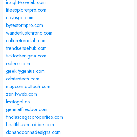
insightwavelab.com
lifeexplorerpro.com
novusgo.com
bytestormpro.com
wanderlustchrono.com
culturetrendlab.com
trendsensehub.com
ticktockenigma.com
eulerxr.com
geekifygenius.com
orbitextech.com
magconnecttech.com
zenifyweb.com
livetogel.co
genmatfiredoor.com
findlascegasproperties.com
healthhavenrobbie.com
donanddonnadesigns.com