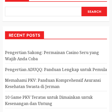
SEARCH
RECENT POSTS
Pengertian Sakong: Permainan Casino Seru yang
Wajib Anda Coba
Pengertian ADUQQ: Panduan Lengkap untuk Pemula
Memahami PKV: Panduan Komprehensif Asuransi
Kesehatan Swasta di Jerman
10 Game PKV Teratas untuk Dimainkan untuk
Kesenangan dan Untung