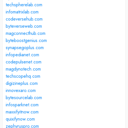
techspherelab.com
infomatrixlab.com
codeversehub.com
byteverseweb.com
magconnecthub.com
byteboostgenius.com
synapsegoplus.com
infopedianet.com
codepulsenet.com
magdynotech.com
techscopehq.com
digizineplus.com
innovexaro.com
bytesourcelab.com
infosparknet.com
maxxifyitnow.com
quixifynow.com
zephyruspro.com