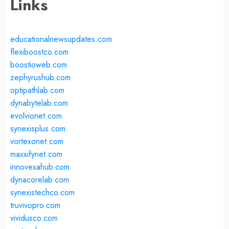
Links
educationalnewsupdates.com
flexiboostco.com
boostioweb.com
zephyrushub.com
optipathlab.com
dynabytelab.com
evolvionet.com
synexisplus.com
vortexonet.com
maxxifynet.com
innovexahub.com
dynacorelab.com
synexistechco.com
truvivopro.com
vividusco.com