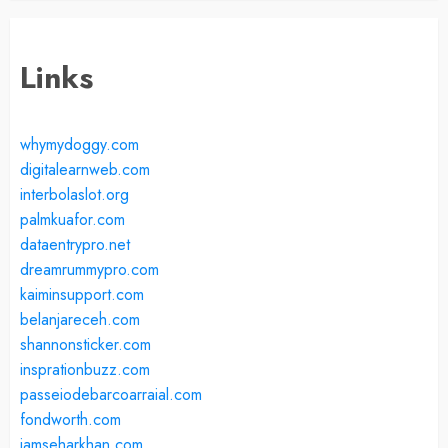
Links
whymydoggy.com
digitalearnweb.com
interbolaslot.org
palmkuafor.com
dataentrypro.net
dreamrummypro.com
kaiminsupport.com
belanjareceh.com
shannonsticker.com
insprationbuzz.com
passeiodebarcoarraial.com
fondworth.com
iamseharkhan.com