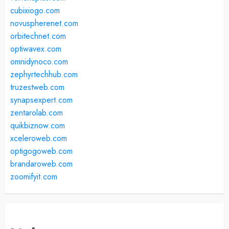
cubixiogo.com
novuspherenet.com
orbitechnet.com
optiwavex.com
omnidynoco.com
zephyrtechhub.com
truzestweb.com
synapsexpert.com
zentarolab.com
quikbiznow.com
xceleroweb.com
optigogoweb.com
brandaroweb.com
zoomifyit.com