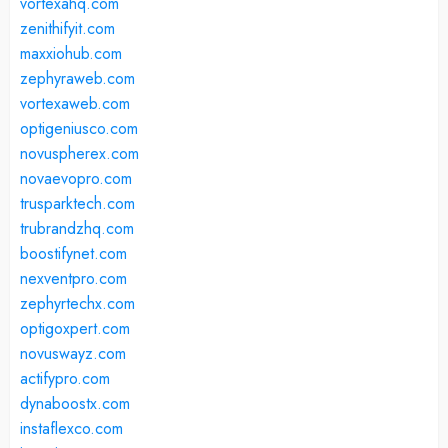
vortexahq.com
zenithifyit.com
maxxiohub.com
zephyraweb.com
vortexaweb.com
optigeniusco.com
novuspherex.com
novaevopro.com
trusparktech.com
trubrandzhq.com
boostifynet.com
nexventpro.com
zephyrtechx.com
optigoxpert.com
novuswayz.com
actifypro.com
dynaboostx.com
instaflexco.com