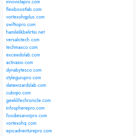
innovistapro.com
flexiboostlab.com
vortexohqplus.com
swiftiopro.com
hamilelikbelirtisi.net
versalotech.com
techmaxco.com
exceedolab.com
activaxio.com
dynabytesco.com
stylegurupro.com
datawizardslab.com
cubiqio.com
geeklifechronicle.com
infospherepro.com
foodiesavorpro.com
vortexohq.com
epicadventurepro.com