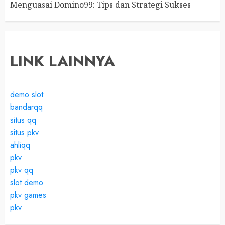
Menguasai Domino99: Tips dan Strategi Sukses
LINK LAINNYA
demo slot
bandarqq
situs qq
situs pkv
ahliqq
pkv
pkv qq
slot demo
pkv games
pkv