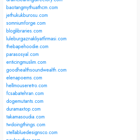
baotangmythuathcm.com
jethukukburosu.com
somniumforge.com
bloglibraries.com
luleburgaznakliyatfirmasi.com
thebapehoodie.com
parasosyal.com
enticingmuslim.com
goodhealthsoundwealth.com
elenapoems.com
hellmouseretro.com
fcsabatehran.com
dogemutants.com
duramaxtop.com
takamasoudia.com
twdoingthings.com
stellabluedesignsco.com