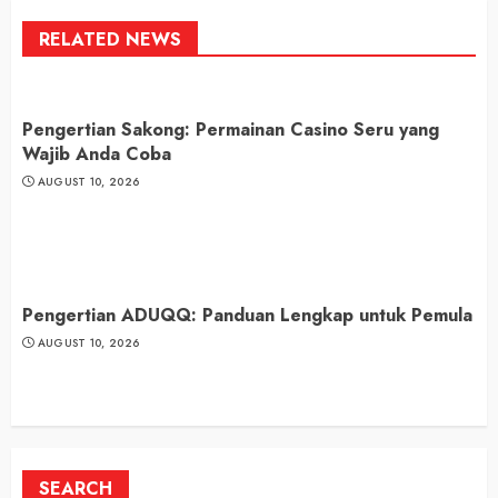
RELATED NEWS
Pengertian Sakong: Permainan Casino Seru yang
Wajib Anda Coba
AUGUST 10, 2026
Pengertian ADUQQ: Panduan Lengkap untuk Pemula
AUGUST 10, 2026
SEARCH