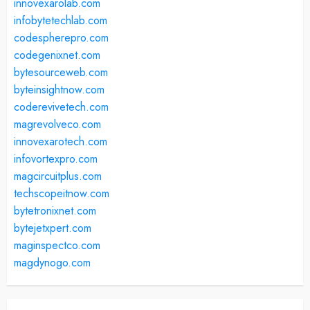
innovexarolab.com
infobytetechlab.com
codespherepro.com
codegenixnet.com
bytesourceweb.com
byteinsightnow.com
coderevivetech.com
magrevolveco.com
innovexarotech.com
infovortexpro.com
magcircuitplus.com
techscopeitnow.com
bytetronixnet.com
bytejetxpert.com
maginspectco.com
magdynogo.com