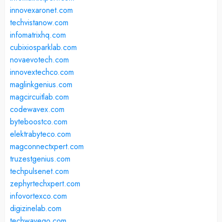
innovexaronet.com
techvistanow.com
infomatrixhq.com
cubixiosparklab.com
novaevotech.com
innovextechco.com
maglinkgenius.com
magcircuitlab.com
codewavex.com
byteboostco.com
elektrabyteco.com
magconnectxpert.com
truzestgenius.com
techpulsenet.com
zephyrtechxpert.com
infovortexco.com
digizinelab.com
techwavego.com