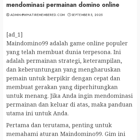
mendominasi permainan domino online
ADMIN@WHATIREMEMBERED.COM
SEPTEMBER 5, 2025
[ad_1]
Maindomino99 adalah game online populer
yang telah membuat dunia terpesona. Ini
adalah permainan strategi, keterampilan,
dan keberuntungan yang mengharuskan
pemain untuk berpikir dengan cepat dan
membuat gerakan yang diperhitungkan
untuk menang. Jika Anda ingin mendominasi
permainan dan keluar di atas, maka panduan
utama ini untuk Anda.
Pertama dan terutama, penting untuk
memahami aturan Maindomino99. Gim ini