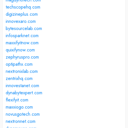
techscopehq.com
digizineplus.com
innovexaro.com
bytesourcelab.com
infosparknet.com
maxxifyitnow.com
quixifynow.com
zephyruspro.com
optipathx.com
nextronixlab.com
zentrixhq.com
innovestanet.com
dynabytexpert.com
flexifyit.com
maxxiogo.com
novusgotech.com
nextronnet.com