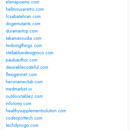
elenapoems.com
hellmouseretro.com
fcsabatehran.com
dogemutants.com
duramaxtop.com
takamasoudia.com
twdoingthings.com
stellabluedesignsco.com
paulsauthor.com
desirablecodeful.com
flexigennet.com
heronameclub.com
medmarket.io
outdoortablez.com
infotomy.com
healthysupplementsolution.com
codespottech.com
techdynogo.com