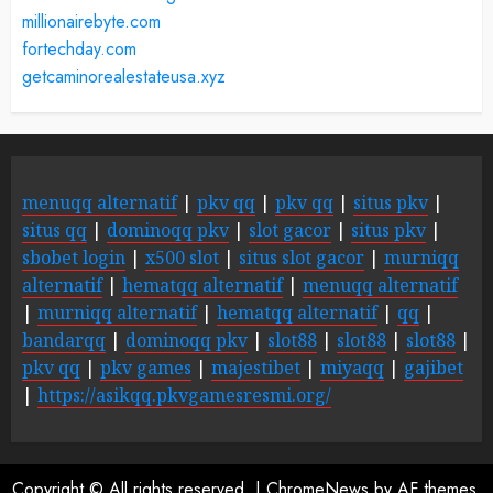
millionairebyte.com
fortechday.com
getcaminorealestateusa.xyz
menuqq alternatif
|
pkv qq
|
pkv qq
|
situs pkv
|
situs qq
|
dominoqq pkv
|
slot gacor
|
situs pkv
|
sbobet login
|
x500 slot
|
situs slot gacor
|
murniqq
alternatif
|
hematqq alternatif
|
menuqq alternatif
|
murniqq alternatif
|
hematqq alternatif
|
qq
|
bandarqq
|
dominoqq pkv
|
slot88
|
slot88
|
slot88
|
pkv qq
|
pkv games
|
majestibet
|
miyaqq
|
gajibet
|
https://asikqq.pkvgamesresmi.org/
Copyright © All rights reserved.
|
ChromeNews
by AF themes.