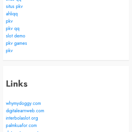
situs pkv
ahliqq
pkv
pkv qq
slot demo
pkv games
pkv
Links
whymydoggy.com
digitalearnweb.com
interbolaslot.org
palmkuafor.com