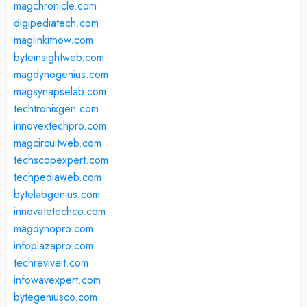
magchronicle.com
digipediatech.com
maglinkitnow.com
byteinsightweb.com
magdynogenius.com
magsynapselab.com
techtronixgen.com
innovextechpro.com
magcircuitweb.com
techscopexpert.com
techpediaweb.com
bytelabgenius.com
innovatetechco.com
magdynopro.com
infoplazapro.com
techreviveit.com
infowavexpert.com
bytegeniusco.com