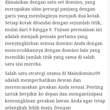
dimainkan dengan satu set domino, yang
merupakan ubin persegi panjang dengan
garis yang membaginya menjadi dua kotak.
Setiap kotak ditandai dengan sejumlah titik,
mulai dari 0 hingga 6. Tujuan permainan ini
adalah menjadi pemain pertama yang
menyingkirkan semua domino Anda dengan
mencocokkannya dengan domino lain yang
memiliki jumlah titik yang sama di salah
satu sisi mereka.
Salah satu strategi utama di Maindomino99
adalah memperhatikan dewan dan
merencanakan gerakan Anda sesuai. Penting
untuk berpikir ke depan dan mengantisipasi
kemungkinan gerakan lawan Anda agar tetap
selangkah lebih maju. Dengan