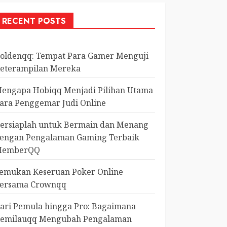
RECENT POSTS
oldenqq: Tempat Para Gamer Menguji
eterampilan Mereka
engapa Hobiqq Menjadi Pilihan Utama
ara Penggemar Judi Online
ersiaplah untuk Bermain dan Menang
engan Pengalaman Gaming Terbaik
MemberQQ
emukan Keseruan Poker Online
ersama Crownqq
ari Pemula hingga Pro: Bagaimana
emilauqq Mengubah Pengalaman