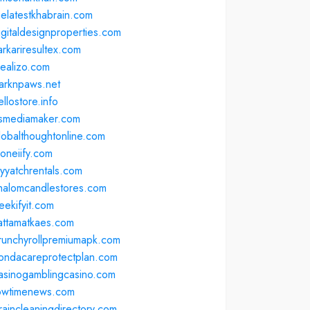
helatestkhabrain.com
igitaldesignproperties.com
arkariresultex.com
ealizo.com
arknpaws.net
ellostore.info
smediamaker.com
lobalthoughtonline.com
oneiify.com
yyatchrentals.com
halomcandlestores.com
eekifyit.com
attamatkaes.com
runchyrollpremiumapk.com
ondacareprotectplan.com
asinogamblingcasino.com
owtimenews.com
raincleaningdirectory.com