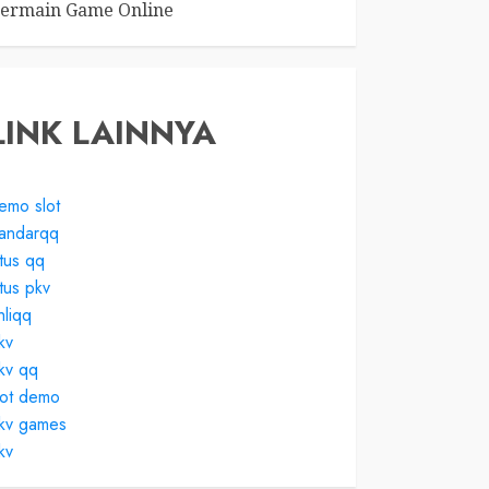
ermain Game Online
LINK LAINNYA
emo slot
andarqq
itus qq
itus pkv
hliqq
kv
kv qq
lot demo
kv games
kv