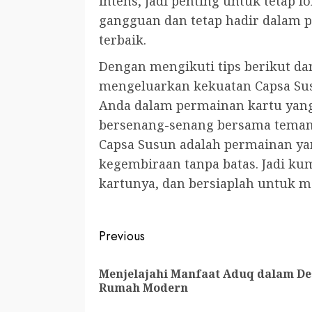
intens, jadi penting untuk tetap f
gangguan dan tetap hadir dalam
terbaik.
Dengan mengikuti tips berikut dan
mengeluarkan kekuatan Capsa Su
Anda dalam permainan kartu yang
bersenang-senang bersama teman
Capsa Susun adalah permainan y
kegembiraan tanpa batas. Jadi 
kartunya, dan bersiaplah untuk 
Continue
Previous
Reading
Menjelajahi Manfaat Aduq dalam De
Rumah Modern