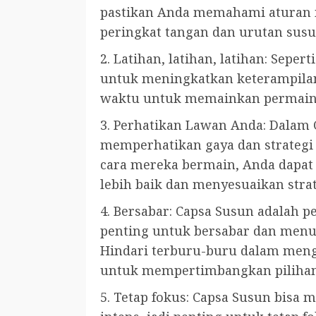
pastikan Anda memahami aturan m
peringkat tangan dan urutan susu
2. Latihan, latihan, latihan: Seper
untuk meningkatkan keterampila
waktu untuk memainkan permainan
3. Perhatikan Lawan Anda: Dalam 
memperhatikan gaya dan strateg
cara mereka bermain, Anda dapat
lebih baik dan menyesuaikan stra
4. Bersabar: Capsa Susun adalah p
penting untuk bersabar dan menu
Hindari terburu-buru dalam men
untuk mempertimbangkan pilihan
5. Tetap fokus: Capsa Susun bisa 