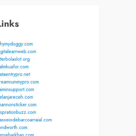
Links
hymydoggy.com
igitalearnweb.com
nterbolaslot.org
almkuafor.com
ataentrypro.net
reamrummypro.com
aiminsupport.com
elanjareceh.com
hannonsticker.com
nsprationbuzz.com
asseiodebarcoarraial.com
ondworth.com
amseharkhan.com