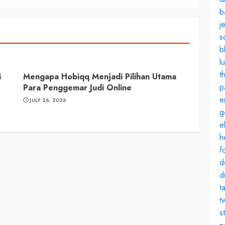
b
j
s
b
l
t
i
Mengapa Hobiqq Menjadi Pilihan Utama
p
Para Penggemar Judi Online
e
JULY 26, 2026
g
e
h
f
d
d
t
t
s