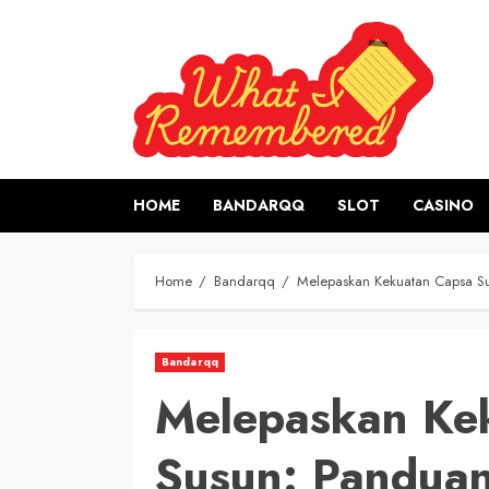
Skip
to
content
HOME
BANDARQQ
SLOT
CASINO
Home
Bandarqq
Melepaskan Kekuatan Capsa S
Bandarqq
Melepaskan Ke
Susun: Pandua