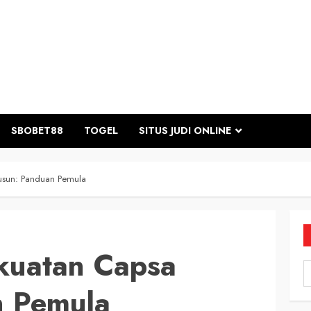
SBOBET88
TOGEL
SITUS JUDI ONLINE
usun: Panduan Pemula
kuatan Capsa
n Pemula