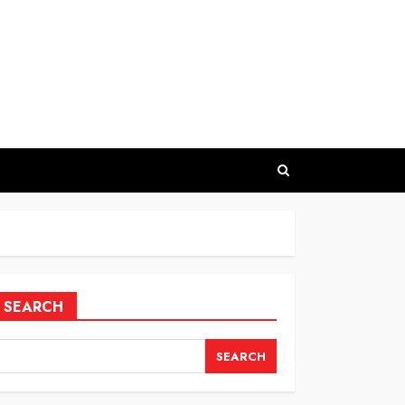
SEARCH
SEARCH