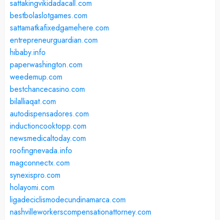
sattakingvikidadacall.com
bestbolaslotgames.com
sattamatkafixedgamehere.com
entrepreneurguardian.com
hibaby.info
paperwashington.com
weedemup.com
bestchancecasino.com
bilalliaqat.com
autodispensadores.com
inductioncooktopp.com
newsmedicaltoday.com
roofingnevada.info
magconnectx.com
synexispro.com
holayomi.com
ligadeciclismodecundinamarca.com
nashvilleworkerscompensationattorney.com