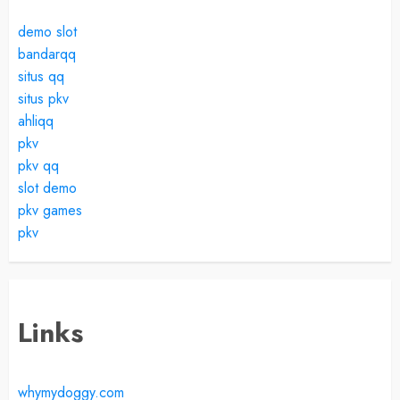
demo slot
bandarqq
situs qq
situs pkv
ahliqq
pkv
pkv qq
slot demo
pkv games
pkv
Links
whymydoggy.com