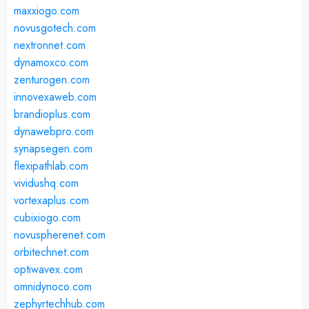
maxxiogo.com
novusgotech.com
nextronnet.com
dynamoxco.com
zenturogen.com
innovexaweb.com
brandioplus.com
dynawebpro.com
synapsegen.com
flexipathlab.com
vividushq.com
vortexaplus.com
cubixiogo.com
novuspherenet.com
orbitechnet.com
optiwavex.com
omnidynoco.com
zephyrtechhub.com