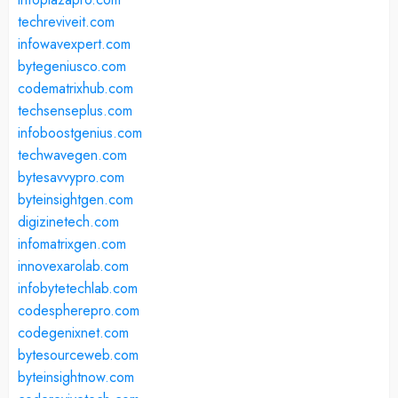
techreviveit.com
infowavexpert.com
bytegeniusco.com
codematrixhub.com
techsenseplus.com
infoboostgenius.com
techwavegen.com
bytesavvypro.com
byteinsightgen.com
digizinetech.com
infomatrixgen.com
innovexarolab.com
infobytetechlab.com
codespherepro.com
codegenixnet.com
bytesourceweb.com
byteinsightnow.com