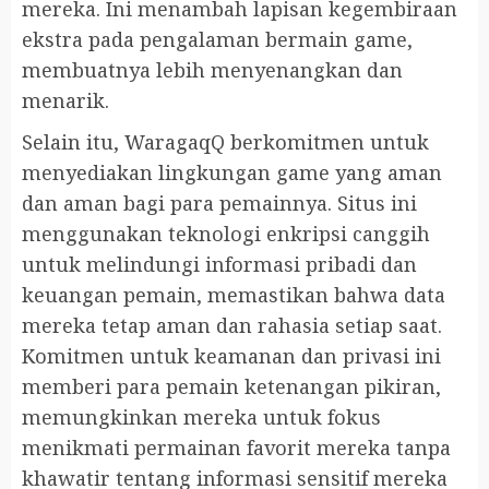
mereka. Ini menambah lapisan kegembiraan
ekstra pada pengalaman bermain game,
membuatnya lebih menyenangkan dan
menarik.
Selain itu, WaragaqQ berkomitmen untuk
menyediakan lingkungan game yang aman
dan aman bagi para pemainnya. Situs ini
menggunakan teknologi enkripsi canggih
untuk melindungi informasi pribadi dan
keuangan pemain, memastikan bahwa data
mereka tetap aman dan rahasia setiap saat.
Komitmen untuk keamanan dan privasi ini
memberi para pemain ketenangan pikiran,
memungkinkan mereka untuk fokus
menikmati permainan favorit mereka tanpa
khawatir tentang informasi sensitif mereka