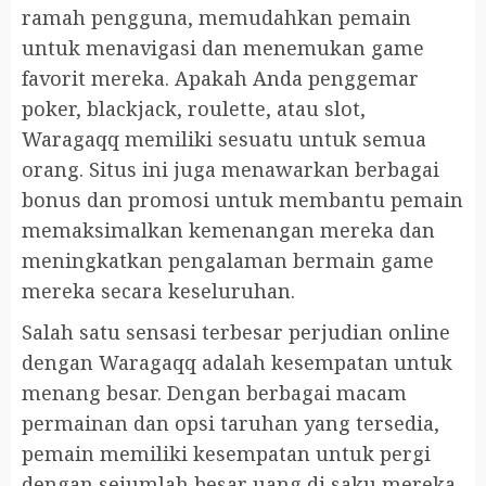
ramah pengguna, memudahkan pemain
untuk menavigasi dan menemukan game
favorit mereka. Apakah Anda penggemar
poker, blackjack, roulette, atau slot,
Waragaqq memiliki sesuatu untuk semua
orang. Situs ini juga menawarkan berbagai
bonus dan promosi untuk membantu pemain
memaksimalkan kemenangan mereka dan
meningkatkan pengalaman bermain game
mereka secara keseluruhan.
Salah satu sensasi terbesar perjudian online
dengan Waragaqq adalah kesempatan untuk
menang besar. Dengan berbagai macam
permainan dan opsi taruhan yang tersedia,
pemain memiliki kesempatan untuk pergi
dengan sejumlah besar uang di saku mereka.