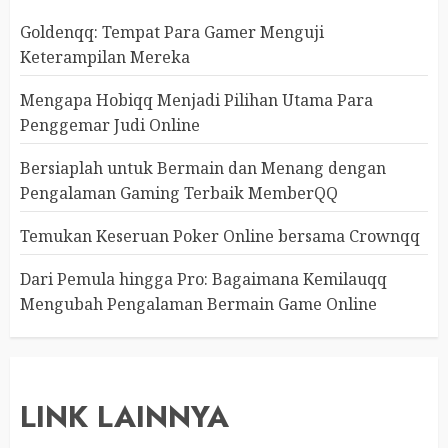
Goldenqq: Tempat Para Gamer Menguji
Keterampilan Mereka
Mengapa Hobiqq Menjadi Pilihan Utama Para
Penggemar Judi Online
Bersiaplah untuk Bermain dan Menang dengan
Pengalaman Gaming Terbaik MemberQQ
Temukan Keseruan Poker Online bersama Crownqq
Dari Pemula hingga Pro: Bagaimana Kemilauqq
Mengubah Pengalaman Bermain Game Online
LINK LAINNYA