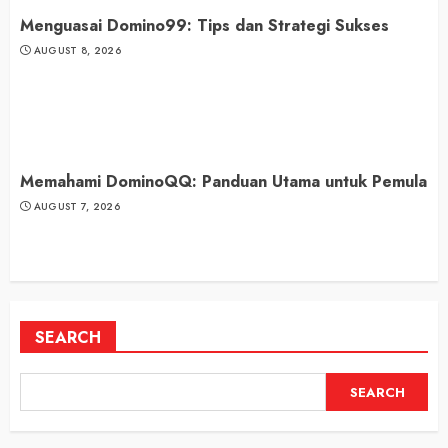
Menguasai Domino99: Tips dan Strategi Sukses
AUGUST 8, 2026
Memahami DominoQQ: Panduan Utama untuk Pemula
AUGUST 7, 2026
SEARCH
SEARCH