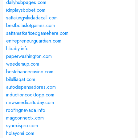
dailyhubpages.com
idnplaysbobet.com
sattakingvikidadacall.com
bestbolaslotgames.com
sattamatkafixedgamehere.com
entrepreneurguardian.com
hibaby.info
paperwashington.com
weedemup.com
bestchancecasino.com
bilalliaqat.com
autodispensadores.com
inductioncooktopp.com
newsmedicaltoday.com
roofingnevada.info
magconnectx.com
synexispro.com
holayomi.com