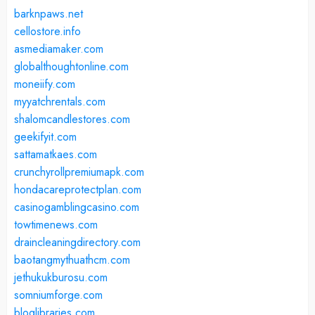
barknpaws.net
cellostore.info
asmediamaker.com
globalthoughtonline.com
moneiify.com
myyatchrentals.com
shalomcandlestores.com
geekifyit.com
sattamatkaes.com
crunchyrollpremiumapk.com
hondacareprotectplan.com
casinogamblingcasino.com
towtimenews.com
draincleaningdirectory.com
baotangmythuathcm.com
jethukukburosu.com
somniumforge.com
bloglibraries.com