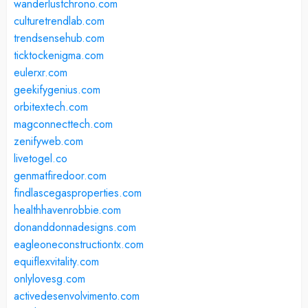
wanderlustchrono.com
culturetrendlab.com
trendsensehub.com
ticktockenigma.com
eulerxr.com
geekifygenius.com
orbitextech.com
magconnecttech.com
zenifyweb.com
livetogel.co
genmatfiredoor.com
findlascegasproperties.com
healthhavenrobbie.com
donanddonnadesigns.com
eagleoneconstructiontx.com
equiflexvitality.com
onlylovesg.com
activedesenvolvimento.com