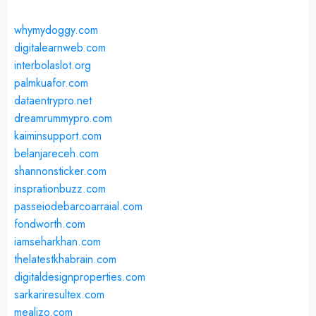
whymydoggy.com
digitalearnweb.com
interbolaslot.org
palmkuafor.com
dataentrypro.net
dreamrummypro.com
kaiminsupport.com
belanjareceh.com
shannonsticker.com
insprationbuzz.com
passeiodebarcoarraial.com
fondworth.com
iamseharkhan.com
thelatestkhabrain.com
digitaldesignproperties.com
sarkariresultex.com
mealizo.com