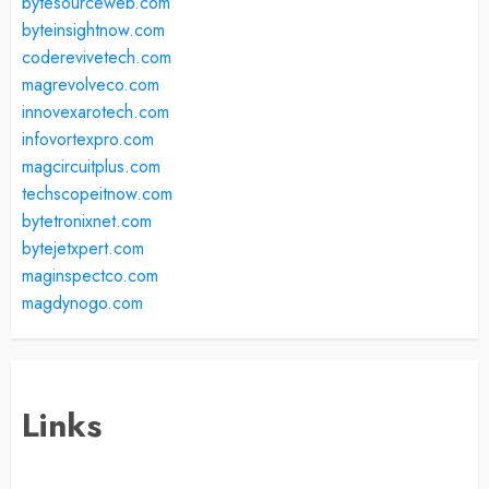
bytesourceweb.com
byteinsightnow.com
coderevivetech.com
magrevolveco.com
innovexarotech.com
infovortexpro.com
magcircuitplus.com
techscopeitnow.com
bytetronixnet.com
bytejetxpert.com
maginspectco.com
magdynogo.com
Links