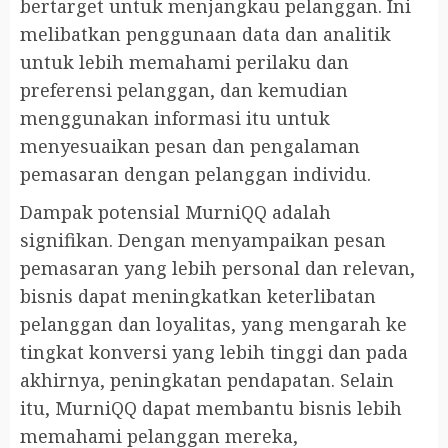
bertarget untuk menjangkau pelanggan. Ini
melibatkan penggunaan data dan analitik
untuk lebih memahami perilaku dan
preferensi pelanggan, dan kemudian
menggunakan informasi itu untuk
menyesuaikan pesan dan pengalaman
pemasaran dengan pelanggan individu.
Dampak potensial MurniQQ adalah
signifikan. Dengan menyampaikan pesan
pemasaran yang lebih personal dan relevan,
bisnis dapat meningkatkan keterlibatan
pelanggan dan loyalitas, yang mengarah ke
tingkat konversi yang lebih tinggi dan pada
akhirnya, peningkatan pendapatan. Selain
itu, MurniQQ dapat membantu bisnis lebih
memahami pelanggan mereka,