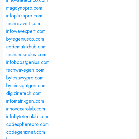
innovatetechco.com
magdynopro.com
infoplazapro.com
techreviveit.com
infowavexpert.com
bytegeniusco.com
codematrixhub.com
techsenseplus.com
infoboostgenius.com
techwavegen.com
bytesavvypro.com
byteinsightgen.com
digizinetech.com
infomatrixgen.com
innovexarolab.com
infobytetechlab.com
codespherepro.com
codegenixnet.com