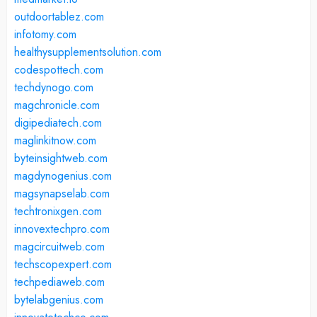
outdoortablez.com
infotomy.com
healthysupplementsolution.com
codespottech.com
techdynogo.com
magchronicle.com
digipediatech.com
maglinkitnow.com
byteinsightweb.com
magdynogenius.com
magsynapselab.com
techtronixgen.com
innovextechpro.com
magcircuitweb.com
techscopexpert.com
techpediaweb.com
bytelabgenius.com