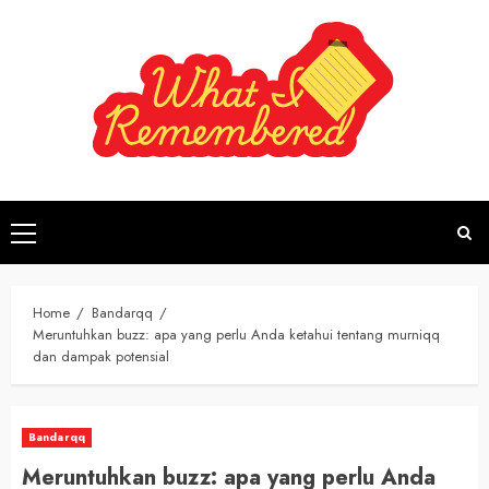
Skip
to
content
Primary
Menu
Home
Bandarqq
Meruntuhkan buzz: apa yang perlu Anda ketahui tentang murniqq
dan dampak potensial
Bandarqq
Meruntuhkan buzz: apa yang perlu Anda