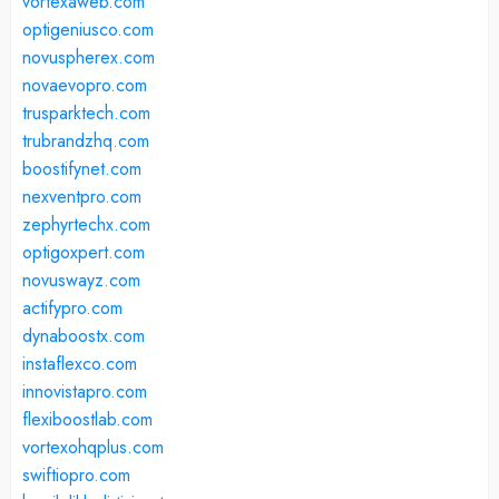
vortexaweb.com
optigeniusco.com
novuspherex.com
novaevopro.com
trusparktech.com
trubrandzhq.com
boostifynet.com
nexventpro.com
zephyrtechx.com
optigoxpert.com
novuswayz.com
actifypro.com
dynaboostx.com
instaflexco.com
innovistapro.com
flexiboostlab.com
vortexohqplus.com
swiftiopro.com