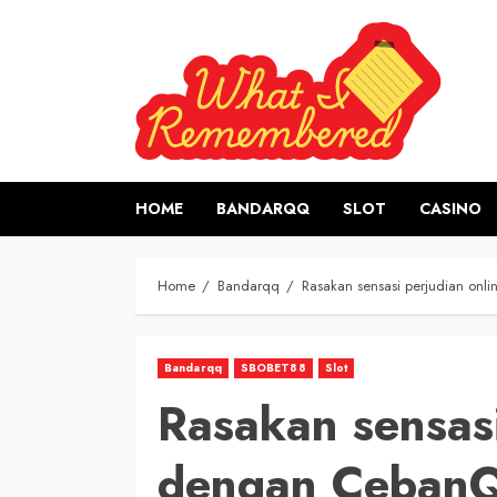
Skip
to
content
HOME
BANDARQQ
SLOT
CASINO
Home
Bandarqq
Rasakan sensasi perjudian on
Bandarqq
SBOBET88
Slot
Rasakan sensasi
dengan Ceban