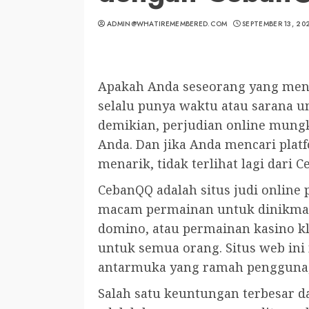
ADMIN@WHATIREMEMBERED.COM
SEPTEMBER 13, 20
Apakah Anda seseorang yang menik
selalu punya waktu atau sarana u
demikian, perjudian online mung
Anda. Dan jika Anda mencari plat
menarik, tidak terlihat lagi dari 
CebanQQ adalah situs judi onlin
macam permainan untuk dinikmat
domino, atau permainan kasino kl
untuk semua orang. Situs web in
antarmuka yang ramah pengguna
Salah satu keuntungan terbesar d