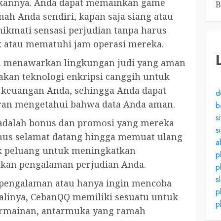
kannya. Anda dapat memainkan game
B
ah Anda sendiri, kapan saja siang atau
nikmati sensasi perjudian tanpa harus
ik atau mematuhi jam operasi mereka.
a menawarkan lingkungan judi yang aman
kan teknologi enkripsi canggih untuk
n keuangan Anda, sehingga Anda dapat
d
ran mengetahui bahwa data Anda aman.
b
s
 adalah bonus dan promosi yang mereka
s
nus selamat datang hingga memuat ulang
a
ak peluang untuk meningkatkan
p
kan pengalaman perjudian Anda.
p
s
rpengalaman atau hanya ingin mencoba
p
alinya, CebanQQ memiliki sesuatu untuk
p
ermainan, antarmuka yang ramah