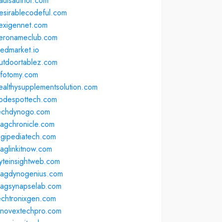
aulsauthor.com
esirablecodeful.com
lexigennet.com
eronameclub.com
edmarket.io
utdoortablez.com
nfotomy.com
ealthysupplementsolution.com
odespottech.com
echdynogo.com
agchronicle.com
igipediatech.com
aglinkitnow.com
yteinsightweb.com
agdynogenius.com
agsynapselab.com
echtronixgen.com
nnovextechpro.com